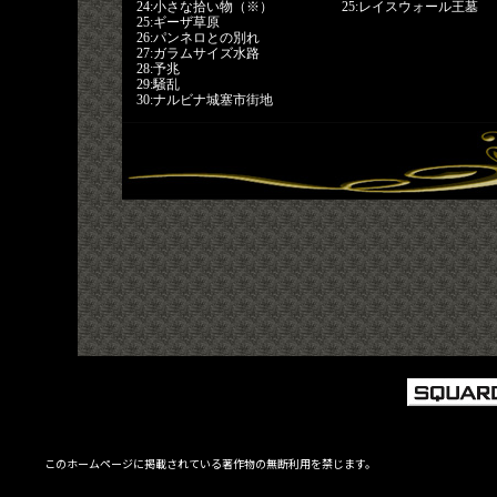
24:小さな拾い物（※）
25:レイスウォール王墓
25:ギーザ草原
26:パンネロとの別れ
27:ガラムサイズ水路
28:予兆
29:騒乱
30:ナルビナ城塞市街地
このホームページに掲載されている著作物の無断利用を禁じます。