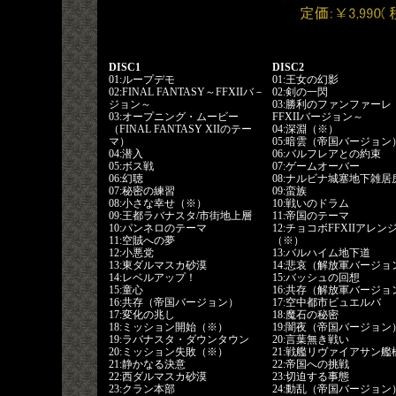
DISC1
DISC2
01:ループデモ
01:王女の幻影
02:FINAL FANTASY～FFXIIバ－
02:剣の一閃
ジョン～
03:勝利のファンファーレ 
03:オープニング・ムービー
FFXIIバージョン～
（FINAL FANTASY XIIのテー
04:深淵（※）
マ）
05:暗雲（帝国バージョン
04:潜入
06:バルフレアとの約束
05:ボス戦
07:ゲームオーバー
06:幻聴
08:ナルビナ城塞地下雑居
07:秘密の練習
09:蛮族
08:小さな幸せ（※）
10:戦いのドラム
09:王都ラバナスタ/市街地上層
11:帝国のテーマ
10:パンネロのテーマ
12:チョコボFFXIIアレンジ
11:空賊への夢
（※）
12:小悪党
13:バルハイム地下道
13:東ダルマスカ砂漠
14:悲哀（解放軍バージョ
14:レベルアップ！
15:バッシュの回想
15:童心
16:共存（解放軍バージョ
16:共存（帝国バージョン）
17:空中都市ビュエルバ
17:変化の兆し
18:魔石の秘密
18:ミッション開始（※）
19:闇夜（帝国バージョン
19:ラバナスタ・ダウンタウン
20:言葉無き戦い
20:ミッション失敗（※）
21:戦艦リヴァイアサン艦
21:静かなる決意
22:帝国への挑戦
22:西ダルマスカ砂漠
23:切迫する事態
23:クラン本部
24:動乱（帝国バージョン