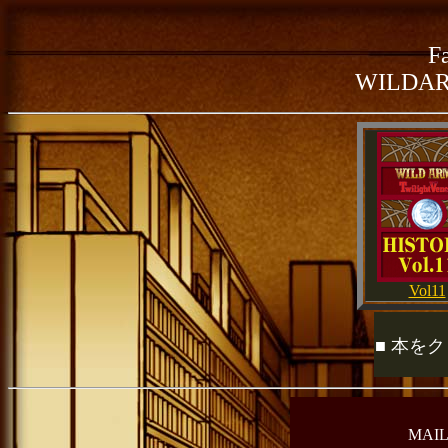
F
WILDAR
Vol11
■ 本を
MAI