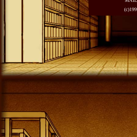
MAI
(c)199