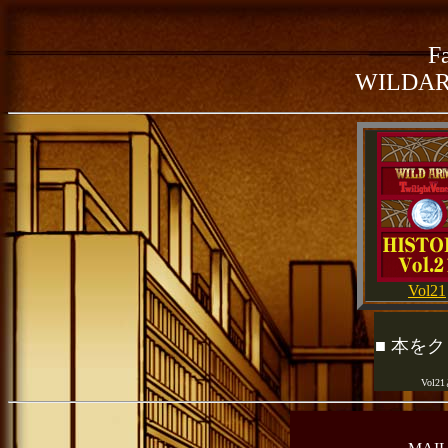
F
WILDAR
Vol21
■ 本を
Vol