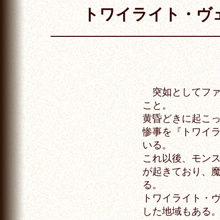
トワイライト・ヴェノム
突如としてファ
こと。
黄昏どきに起こ
惨事を『トワイ
いる。
これ以後、モン
が起きており、
る。
トワイライト・
した地域もある