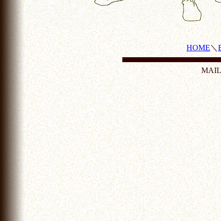
HOME
＼
MAI