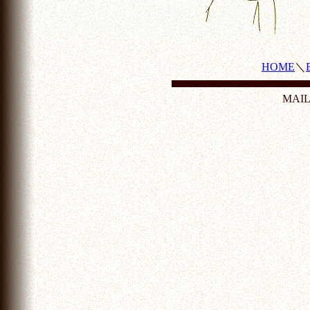
HOME
＼
MAI