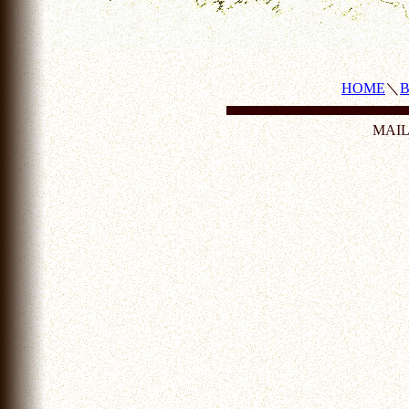
HOME
＼
MAI