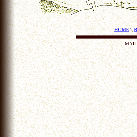
HOME
＼
MAI