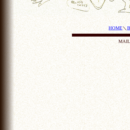
HOME
＼
MAI