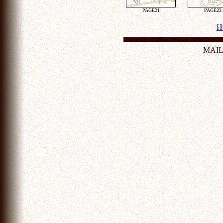
PAGE21
PAGE22
H
MAI