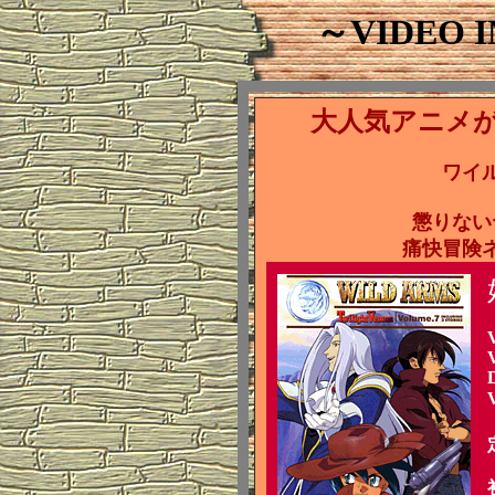
～VIDEO 
大人気アニメ
ワイ
懲りない
痛快冒険
V