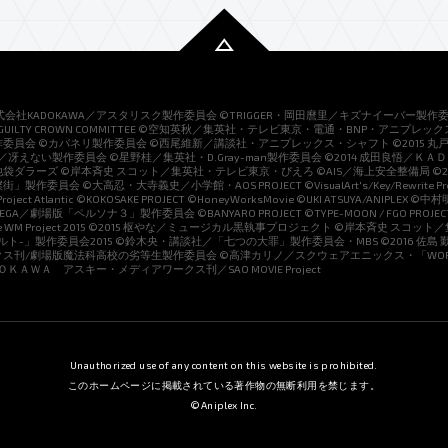
株式会社KADOKAWA／アスタリスク製作委員会 ©TRIGGER・岡田麿里／キズナイーバー製作委
es ©GUILTY CROWN COMMITTEE ©空知英秋／集英社・テレビ東京・電通・BNP・アニプレックス
委員会 ©カバネリ製作委員会 ©西尾維新／講談社・アニプレックス・シャフト ©2015 丸
房／冴えない製作委員会 ©星野桂／集英社・D.Gray-man製作委員会 ©2014 成田良悟／Ｋ
ダラーズ ©岸本斉史 スコット／集英社・テレビ東京・ぴえろ ©AIS／海上安全整備局 ©2
委員会 ©大高忍・大寺義史／小学館・AOS PROJECT ©VisualArt's/Key/Rewrite Proje
,Project Atlantic ©KOKOSAKE PROJECT ©HoneyWorksMovie ©UKI ATSUYA/ANIP
GA／劇場版「ペルソナ３」製作委員会 ©BANYARO PROJECT ©TYPE-MOON / FGO PROJECT ©A
 P3 the WM Project 2015 ©2015 枢やな／ミュージカル黒執事プロジェクト ©岸本斉史 ス
ナルト-」製作委員会2015 ©鈴木央・講談社／「七つの大罪」製作委員会・MBS ©2016 佐島
ス刊/劇場版魔法科高校の劣等生製作委員会 ©高津カリノ／スクウェアエニックス・「WORKI
ＤＯＫＡＷＡ アスキー・メディアワークス刊／SAO MOVIE Project
Unauthorized use of any content on this website is prohibited.
このホームページに掲載されている著作物の無断利用を禁じます。
©Aniplex Inc.