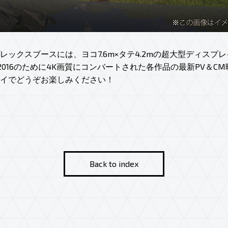
レックスブースには、ヨコ7.6m×タテ4.2mの超大型ディスプ
pan 2016のために4K画質にコンバートされた各作品の最新PV＆
イでどうぞお楽しみください！
Back to index