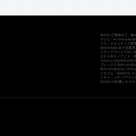
©2015 三屋咲ゆう・
テレビ・A-1 Pictur
ラス／クオリディア製作
KADOKAWA 富士見書
メディアワークス刊／池袋
ＯＫＡＷＡ／アニメ「僕街」製作
Toboso/SQUARE ENIX
プレックス ©ATLUS ©SE
©ATLUS ©SEGA /
クタクル「NARUTO-
スキー・メディアワーク
©2016 川原 礫／ＫＡ