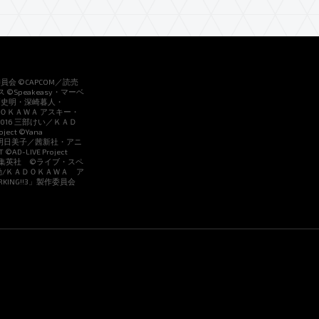
員会 ©CAPCOM／読売
 ©Speakeasy・マーベ
戸史明・深崎暮人・
ＡＤＯＫＡＷＡ アスキー・
016 三部けい／ＫＡＤ
ct ©Yana
LEX ©中村明日美子／茜新社・アニ
D-LIVE Project
コット／集英社 ©ライブ・スペ
 勤/ＫＡＤＯＫＡＷＡ ア
NG!!3」製作委員会