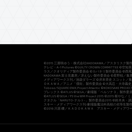
©2015 三屋咲ゆう・株式会社KADOKAWA／アスタリスク製
テレビ・A-1 Pictures ©GUILTY CROWN COMMIT
ラス／クオリディア製作委員会 ©カバネリ製作委員会 ©西尾
KADOKAWA 富士見書房／冴えない製作委員会 ©星野桂／集英社
メディアワークス刊／池袋ダラーズ ©岸本斉史 スコット／集英
ＯＫＡＷＡ／アニメ「僕街」製作委員会 ©大高忍・大寺義史／小学館・AOS PR
Toboso/SQUARE ENIX,Project Atlantic ©KOKOSAKE 
プレックス ©ATLUS ©SEGA／劇場版「ペルソナ３」製作委員会 ©BANYAR
©ATLUS ©SEGA / P3 the WM Project 2015
クタクル「NARUTO-ナルト-」製作委員会2015 ©鈴木央・
スキー・メディアワークス刊/劇場版魔法科高校の劣等生製作委
©2016 川原 礫／ＫＡＤＯＫＡＷＡ アスキー・メディアワークス刊／