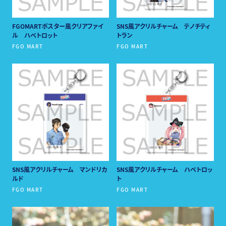
先行抽選（受付終了）
販売売期：3月9日(土)12：00～3月17日(日)23：59
FGOMARTポスター風クリアファイ
SNS風アクリルチャーム テノチティ
当選発表：3月20日(水)15：00～
ル ハベトロット
トラン
販売券種：グッズ付き日時指定券（各日14：00まで）
FGO MART
FGO MART
※先行抽選は「グッズ付き日時指定券」のみとなります。
※グッズ付きチケットのグッズセットは以下を予定しております。
「描き下ろしイラスト クリアカード（ランダム全５種）」
「チケット風カード」
「宮本武蔵・テスカトリポカショップロゴ ステッカーセット」
※グッズはグッズ単体での販売予定はございません。
※グッズのお引き換えは、「引換券」と交換で会期中、展覧会場のみ
となります。
※引換券滅失の場合はグッズの引換はいたしかねます。
※チケットをお持ちの方にのみグッズをお渡しいたします。チケットを
お持ちでない未就学児や「各種松屋カード（ポイントカードを除く）
または障がい者手帳」でご入場された方および介助者へのグッズ
のお渡しはありません。
※グッズは、ご購入されたチケットの枚数分を会場にてお渡しいたし
ます。
SNS風アクリルチャーム マンドリカ
SNS風アクリルチャーム ハベトロッ
ルド
ト
FGO MART
FGO MART