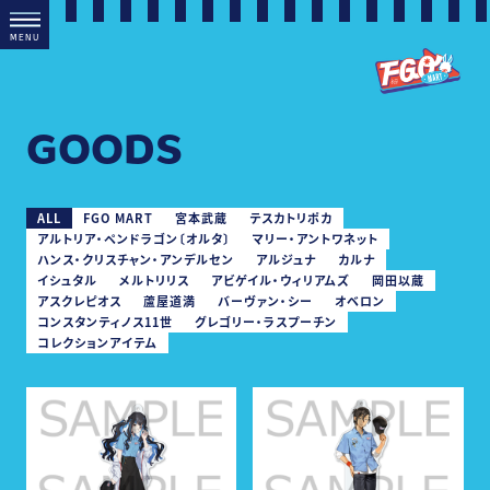
M
E
N
U
GOODS
チケット価格
ALL
FGO MART
宮本武蔵
テスカトリポカ
アルトリア・ペンドラゴン〔オルタ〕
マリー・アントワネット
ハンス・クリスチャン・アンデルセン
アルジュナ
カルナ
グッズ付きチケット 1,000円
イシュタル
メルトリリス
アビゲイル・ウィリアムズ
岡田以蔵
アスクレピオス
蘆屋道満
バーヴァン・シー
オベロン
コンスタンティノス11世
グレゴリー・ラスプーチン
コレクションアイテム