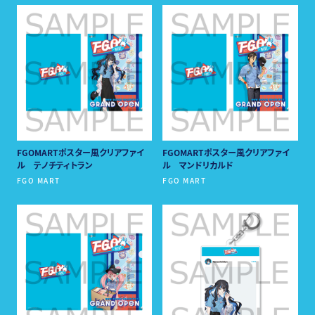
チケットを購入する
インターネット予約：
一般発売
販売期間：
3月24日(日)16：00～5月6日(祝・月)16：30
※一般発売はインターネット予約及びローソン、ミニストップLoppi
での販売となります。
※グッズ付きチケットのグッズセットは以下を予定しております。
「描き下ろしイラスト クリアカード（ランダム全５種）」
FGOMARTポスター風クリアファイ
FGOMARTポスター風クリアファイ
「チケット風カード」
ル テノチティトラン
ル マンドリカルド
「宮本武蔵・テスカトリポカショップロゴ ステッカーセット」
FGO MART
FGO MART
※グッズ付きチケットは数量限定。無くなり次第終了とさせていただ
きます。
※グッズセットはグッズ単体での販売予定はございません。
※グッズセットのお引き換えは、「引換券」と交換で会期中、展覧会場
のみとなります。
※引換券滅失の場合はグッズの引換はいたしかねます。
※グッズ付きチケットをお持ちの方にのみグッズをお渡しいたします。
チケットをお持ちでない未就学児や「各種松屋カード（ポイントカ
ードを除く）または障がい者手帳」でご入場された方および介助者
へのグッズのお渡しはありません。
※グッズ付きチケットのグッズは、ご購入されたチケットの枚数分を
会場にてお渡しいたします。