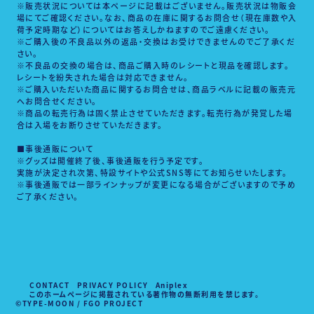
※販売状況については本ページに記載はございません。販売状況は物販会
場にてご確認ください。なお、商品の在庫に関するお問合せ（現在庫数や入
荷予定時期など）についてはお答えしかねますのでご遠慮ください。
※ご購入後の不良品以外の返品・交換はお受けできませんのでご了承くだ
さい。
※不良品の交換の場合は、商品ご購入時のレシートと現品を確認します。
レシートを紛失された場合は対応できません。
※ご購入いただいた商品に関するお問合せは、商品ラベルに記載の販売元
へお問合せください。
※商品の転売行為は固く禁止させていただきます。転売行為が発覚した場
合は入場をお断りさせていただきます。
■事後通販について
※グッズは開催終了後、事後通販を行う予定です。
実施が決定され次第、特設サイトや公式SNS等にてお知らせいたします。
※事後通販では一部ラインナップが変更になる場合がございますので予め
ご了承ください。
CONTACT
PRIVACY POLICY
Aniplex
このホームページに掲載されている著作物の無断利用を禁じます。
©TYPE-MOON / FGO PROJECT