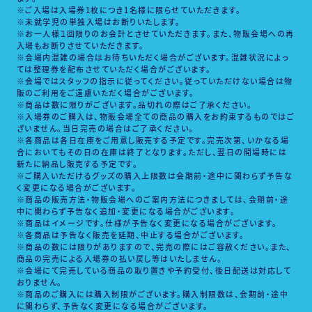
※入場時間は変更になる場合がございます。
※ご入場は入場券1枚につき1名様に限らせていただきます。
※未就学児の単独入場はお断りいたします。
※お一人様１回限りのお会計とさせていただきます。また、物販会場への再
入場もお断りさせていただきます。
※会場内混雑の場合はお待ちいただく場合がございます。混雑状況によっ
ては整理券を配布させていただく場合がございます。
※会場ではスタッフの指示に従ってください。従っていただけない場合は物
販のご利用をご遠慮いただく場合がございます。
※商品は数に限りがございます。品切れの際はご了承ください。
※入場券のご購入は、物販会場全ての商品の購入をお約束するものではご
ざいません。当日完売の場合はご了承ください。
※各商品は各日在庫をご用意し販売する予定です。完売次第、いかなる場
合においてもその日の在庫は終了となります。ただし、翌日の開場時には
新たに納品し販売する予定です。
※ご購入いただけるグッズの購入上限数は会期前・途中に関わらず予告な
く変更になる場合がございます。
※商品の販売方法・物販会場へのご案内方法につきましては、会期前・途
中に関わらず予告なく追加・変更になる場合がございます。
※商品はイメージです。仕様が予告なく変更になる場合がございます。
※各商品は予告なく販売を延期、中止する場合がございます。
※商品の数には限りがありますので、完売の際にはご容赦ください。また、
商品の完売による入場券の払い戻し等はいたしません。
※会場にて完売している商品の取り置きや予約受付、後日配送は対応して
おりません。
※商品のご購入には購入制限がございます。購入制限数は、会期前・途中
に関わらず、予告なく変更になる場合がございます。