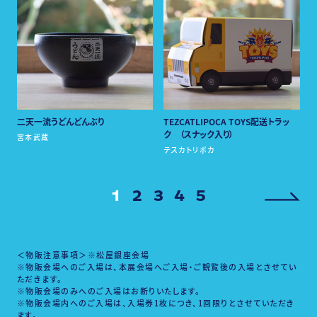
※未就学児は無料です。ご入場の際は、必ず保護者（18歳以上）同伴
でご入場ください。
※チケットをお持ちでない方のグッズコーナーのみの入場は不可と
させていただきます。
※障がい者手帳をご提示のご本人様、およびその介添えのための同
二天一流うどんどんぶり
TEZCATLIPOCA TOYS配送トラッ
伴者1名様まで無料でご入場いただけます。ご入場時に障がい者手
ク （スナック入り）
帳をご提示ください。
宮本武蔵
※各種松屋カード（ポイントカードを除く）をお持ちの方は無料でご
テスカトリポカ
入場いただけます。ご入場時に各種松屋カードをご提示ください。
1
2
3
4
5
入場時間
＜物販注意事項＞※松屋銀座会場
・11：00～12：00
※物販会場へのご入場は、本展会場へご入場・ご観覧後の入場とさせてい
ただきます。
・12：00～13：00
※物販会場のみへのご入場はお断りいたします。
・13：00～14：00
※物販会場内へのご入場は、入場券1枚につき、1回限りとさせていただき
※最終入場は閉場の30分前まで
ます。