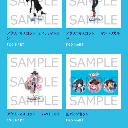
・描き下ろしイラスト クリアカード（ランダム全５種）
アクリルマスコット テノチティトラ
アクリルマスコット マンドリカル
ン
ド
FGO MART
FGO MART
・チケット風カード
・宮本武蔵・テスカトリポカショップロゴ ステッカーセット
入場チケット 700円
購入方法
アクリルマスコット ハベトロット
缶バッジセット
FGO MART
FGO MART
ローソンチケット（Ｌコード34231）
店頭購入：ローソン・ミニストップ店内Loppi