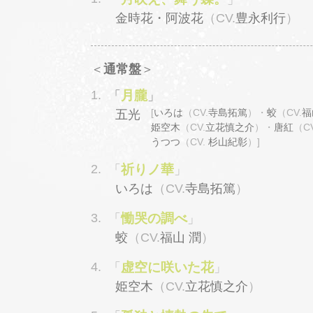
金時花・阿波花
（CV.
豊永利行
）
＜
通常盤
＞
1.
月朧
「
」
[
いろは
（CV.
寺島拓篤
）・
蛟
（CV.
福
五光
姫空木
（CV.
立花慎之介
）・
唐紅
（CV
うつつ
（CV.
杉山紀彰
）]
2.
祈りノ華
「
」
いろは
（CV.
寺島拓篤
）
3.
慟哭の調べ
「
」
蛟
（CV.
福山 潤
）
4.
虚空に咲いた花
「
」
姫空木
（CV.
立花慎之介
）