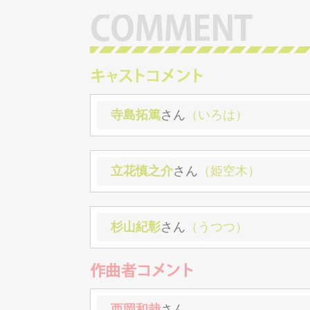
寺島拓篤
さん
（いろは）
立花慎之介
さん
（姫空木）
杉山紀彰
さん
（うつつ）
西岡和哉
さん