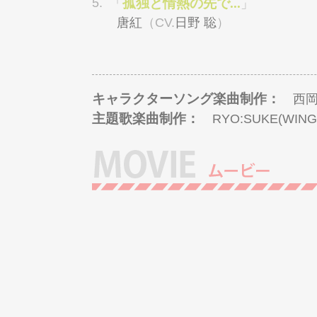
5.
孤独と情熱の先で...
「
」
唐紅
（CV.
日野 聡
）
キャラクターソング楽曲制作：
西岡
主題歌楽曲制作：
RYO:SUKE(WIN