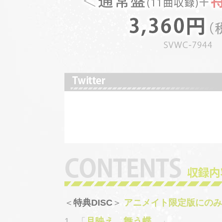
＜
特典DISC
＞
アニメイト限定版にのみ
1.
月映え、舞う蝶。
「
」