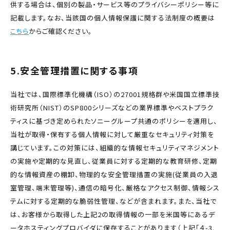
供する場合は、個別の製品・サービス等のプライバシーポリシー等に
記載します。なお、当該国の個人情報保護に関する法制度の概要は
こちら
からご確認ください。
5.安全管理措置に関する事項
当社では、国際標準化機構（ISO）の27001規格群や米国国立標準技
術研究所（NIST）のSP800シリーズなどの業界標準やベストプラク
ティスに基づき定められたソニーグループ共通のポリシーを適用し、
当社が取得・保有する個人情報に対して厳重なセキュリティ対策を
講じています。この対策には、組織的な情報セキュリティマネジメント
の実施や定期的な見直し、従業員に対する定期的な教育研修、定期
的な情報資産の棚卸、物理的な安全管理措置の実施(従業員の入退
室管理、端末管理等)、通信の暗号化、厳格なアクセス制御、情報シス
テムに対する定期的な脆弱性管理、などが含まれます。また、当社で
は、お客様から取得した上記2の取得情報の一部を米国等にあるデ
ータホスティングプロバイダに保存することがあります（上記「４-3.