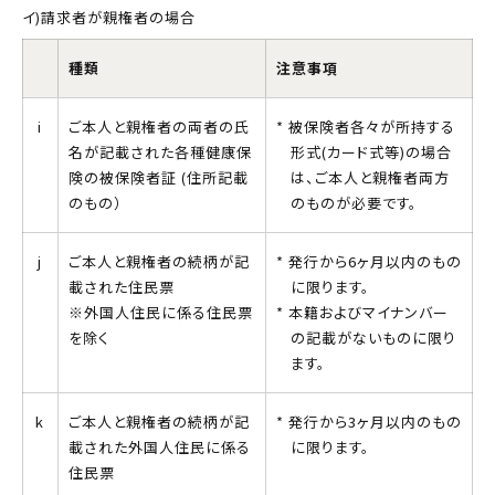
イ)請求者が親権者の場合
種類
注意事項
i
ご本人と親権者の両者の氏
被保険者各々が所持する
名が記載された各種健康保
形式(カード式等)の場合
険の被保険者証 (住所記載
は、ご本人と親権者両方
のもの）
のものが必要です。
j
ご本人と親権者の続柄が記
発行から6ヶ月以内のもの
載された住民票
に限ります。
※外国人住民に係る住民票
本籍およびマイナンバー
を除く
の記載がないものに限り
ます。
k
ご本人と親権者の続柄が記
発行から3ヶ月以内のもの
載された外国人住民に係る
に限ります。
住民票