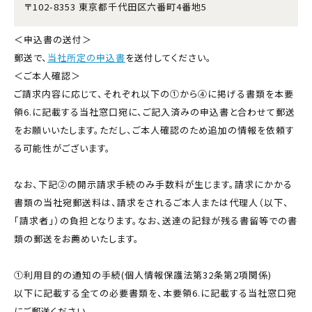
〒102-8353 東京都千代田区六番町4番地5
＜申込書の送付＞
郵送で、
当社所定の申込書
を送付してください。
＜ご本人確認＞
ご請求内容に応じて、それぞれ以下の①から④に掲げる書類を本要
領6.に記載する当社窓口宛に、ご記入済みの申込書と合わせて郵送
をお願いいたします。ただし、ご本人確認のため追加の情報を依頼す
る可能性がございます。
なお、下記②の開示請求手続のみ手数料が生じます。請求にかかる
書類の当社宛郵送料は、請求をされるご本人または代理人（以下、
「請求者」）の負担となります。なお、送達の記録が残る書留等での書
類の郵送をお薦めいたします。
①利用目的の通知の手続(個人情報保護法第32条第2項関係)
以下に記載する全ての必要書類を、本要領6.に記載する当社窓口宛
にご郵送ください。