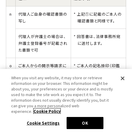
n
代理人ご自身の確認書類の
上記①に記載のご本人の
写し
確認書類と同様です。
代理人が弁護士の場合は、
回答書は、法律事務所宛
弁護士登録番号が記載され
に送付します。
た書類で可
o
ご本人からの開示等請求に
ご本人の記名捺印（印鑑
かかる権限を委任した旨の
登録された印鑑による捺
When you visit any website, it may store or retrieve
委任状
印）がなされたものに限
information on your browser. This information might be
ります。
about you, your preferences or your device and is mostly
当社にて所定の書式を用
used to make the site work as you expect it to. The
意しております。
information does not usually directly identify you, but it
can give you a more personalized web
experience.
Cookie Policy
p
委任状に捺印された、ご本
発行から6ヶ月以内のもの
人印の印鑑登録証明書
に限ります。
Cookie Settings
OK