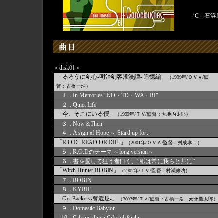
（C）石浜真史/
＜disk01＞
「るろうに剣心-明治剣客浪漫譚- 追憶編」
（1999年/ＯＶＡ/監
督：古橋一浩）
１．In Memories "KO・TO・WA・RI"
２．Quiet Life
「今、そこにいる僕」
（1999年/ＴＶ/監督：大地丙太郎）
３．Now＆Then
４．A sign of Hope ～ Stand up for...
「R.O.D -READ OR DIE-」
（2001年/ＯＶＡ/監督：舛成孝二）
５．R.O.Dのテーマ ～long version～
６．書を愛して狂う者曰く、“紙は常に我らと共に”
「Witch Hunter ROBIN」
（2002年/ＴＶ/監督：村瀬修功）
７．ROBIN
８．KYRIE
「Get Backers-奪還屋-」
（2002年/ＴＶ/監督：古橋一浩、元永慶太郎）
９．Domestic Babylon
10．Gib mir dinen Giftstob βzahn