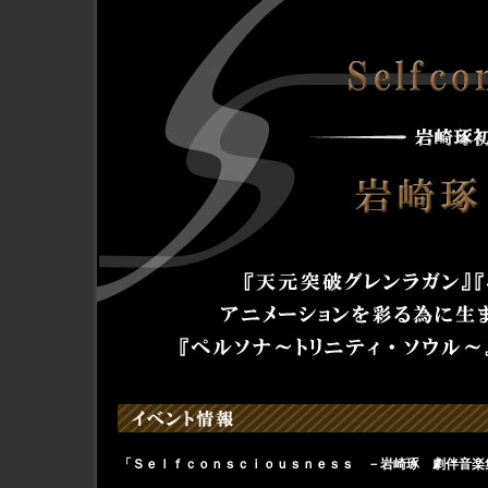
「Ｓｅｌｆｃｏｎｓｃｉｏｕｓｎｅｓｓ －岩崎琢 劇伴音