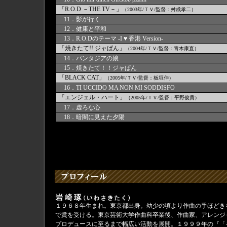
「R.O.D －THE TV－」
（2003年/ＴＶ/監督：舛成孝二）
11．影が行く
12．健康と平和
13．R.O.Dのテーマ -I ♥ 香港 Version-
「焼きたて!! ジャぱん」
（2004年/ＴＶ/監督：青木康直）
14．パンタジアの娘
15．焼きたて！！ジャぱん
「BLACK CAT」
（2005年/ＴＶ/監督：板垣伸）
16．TI UCCIDO MA NON MI SODDISFO
「エンジェル・ハート」
（2005年/ＴＶ/監督：平野俊貴）
17．虚ろな心
18．暗闇に見えた夕陽
１９６８年生まれ。東京都出身。幼少の頃より作曲の手ほどき
で賞を受ける。東京芸術大学作曲科卒業後、作曲家、アレンジ
プロデュースに至るまで幅広い活動を展開。１９９９年の『「