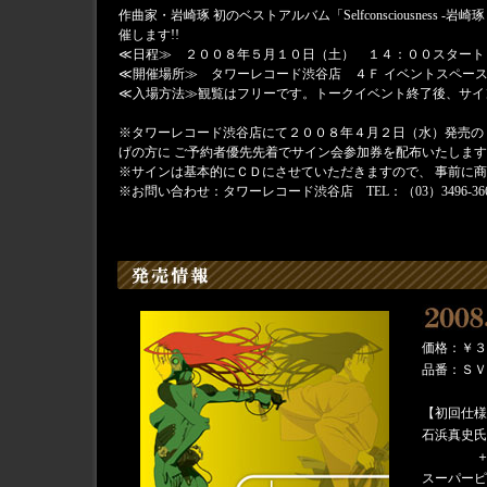
作曲家・岩崎琢 初のベストアルバム「Selfconsciousnes
催します!!
≪日程≫ ２００８年５月１０日（土） １４：００スタート
≪開催場所≫ タワーレコード渋谷店 ４Ｆ イベントスペー
≪入場方法≫観覧はフリーです。トークイベント終了後、サイ
※タワーレコード渋谷店にて２００８年４月２日（水）発売の
げの方に ご予約者優先先着でサイン会参加券を配布いたしま
※サインは基本的にＣＤにさせていただきますので、 事前に
※お問い合わせ：タワーレコード渋谷店 TEL：（03）3496-36
価格：￥３
品番：ＳＶ
【初回仕様
石浜真史氏
スーパーピ