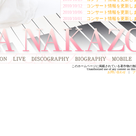
2010/10/12
コンサート情報を更新し
2010/10/06
コンサート情報を更新し
2010/10/01
コンサート情報を更新し
2010/08/24
コンサート情報を更新し
2010/08/17
雑誌掲載情報を更新しま
2010/08/04
コンサート情報を更新し
2010/07/01
コンサート情報を更新し
2010/06/08
コンサート情報を更新し
2010/05/17
開演時間・会場の変更の
2010/05/06
コンサート情報を更新し
このホームページに掲載されている著作物の無
2010/04/26
雑誌掲載情報を更新しま
Unauthorized use of any content on this 
お問い合わせ
|
プ
2010/04/26
コンサート情報を更新し
2010/03/16
J-WAVE「MITSUBISHI
CAFE」に出演！
2010/03/02
新しいコンサートが決定
2010/02/25
雑誌掲載情報を公開しま
2010/02/05
新しいコンサートが決定
2010/01/20
コミュニティFM「FMサ
2010/01/14
山野楽器チェーン オリジ
2010/01/13
コミュニティＦＭ 「FM
2010/01/08
発売記念イベント決定！