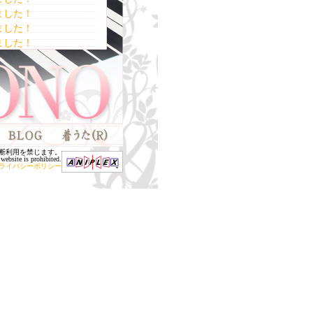
ました！
ました！
ました！
ました！
した！
ました！
ました！
ました！
お知らせ
ました！
断利用を禁じます。
した！
website is prohibited.
ライバシーポリシー
ました！
 JISHO CLASSY
しました！
した！
しました！
ルース」に出演！
ナル特典決定!
多摩放送」に出演