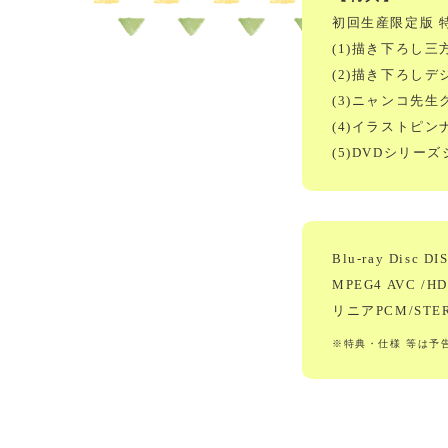
初回生産限定版 
(1)描き下ろし三
(2)描き下ろし
(3)ニャンコ先
(4)イラストピン
(5)DVDシリ
Blu-ray Disc D
MPEG4 AVC /
リニアPCM/STERE
※特典・仕様 等は予