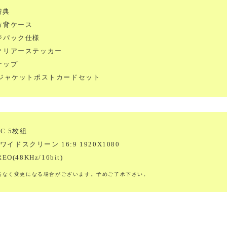
特典
方背ケース
デジパック仕様
生クリアーステッカー
ナップ
ーズジャケットポストカードセット
ISC 5枚組
HDワイドスクリーン 16:9 1920X1080
O(48KHz/16bit)
告なく変更になる場合がございます。予めご了承下さい。