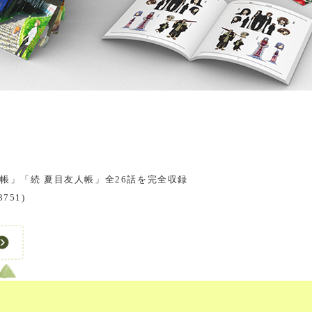
帳」「続 夏目友人帳」全26話を完全収録
3751)