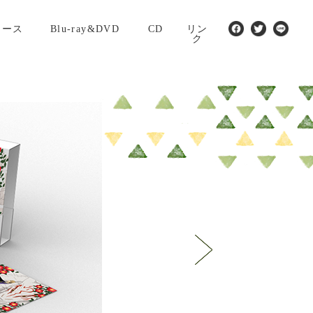
ュース
Blu-ray&DVD
CD
リン
ク