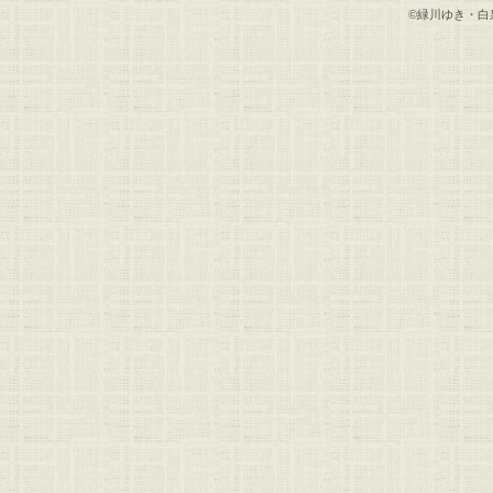
©緑川ゆき・白