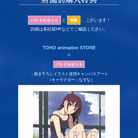
と
、ございます！
バンドルセット
特典
詳細は各社様HPなどでご確認ください。
TOHO animation STORE
・描き下ろしイラスト使用キャンバスアート
（キャラクター：なずな）