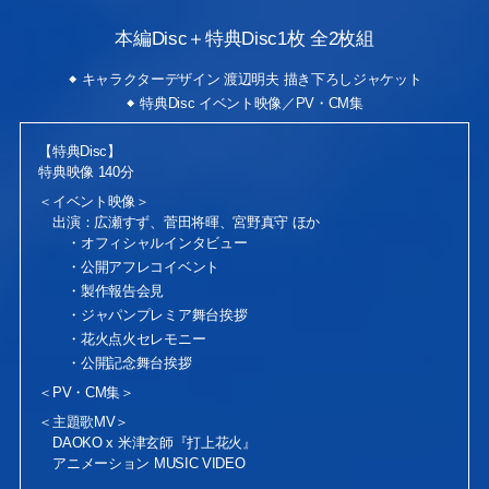
本編Disc＋特典Disc1枚 全2枚組
キャラクターデザイン 渡辺明夫 描き下ろしジャケット
特典Disc イベント映像／PV・CM集
【特典Disc】
特典映像 140分
＜イベント映像＞
出演：広瀬すず、菅田将暉、宮野真守 ほか
・オフィシャルインタビュー
・公開アフレコイベント
・製作報告会見
・ジャパンプレミア舞台挨拶
・花火点火セレモニー
・公開記念舞台挨拶
＜PV・CM集＞
＜主題歌MV＞
DAOKO x 米津玄師『打上花火』
アニメーション MUSIC VIDEO