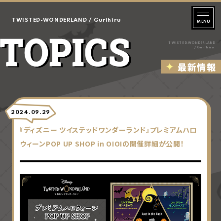
T
W
TWISTED-WONDERLAND / Gurihiru
I
S
T
T
TWISTED-WONDERLAND
E
/ Gurihiru
O
D
P
最新情報
-
I
W
C
O
S
N
D
E
2024.09.29
R
『ディズニー ツイステッドワンダーランド』プレミアムハロ
L
A
ウィーンPOP UP SHOP in OIOIの開催詳細が公開！
N
D
/
P
R
E
M
I
U