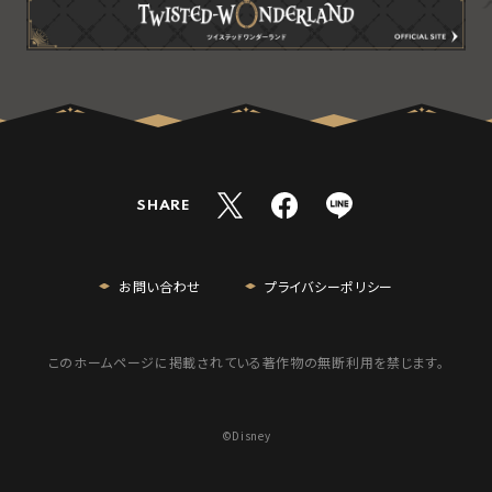
SHARE
T
F
L
w
a
I
i
c
N
t
e
E
お問い合わせ
プライバシーポリシー
t
b
s
e
o
h
r
o
a
s
k
r
このホームページに掲載されている著作物の無断利用を禁じます。
h
s
e
a
h
r
a
e
r
©Disney
e