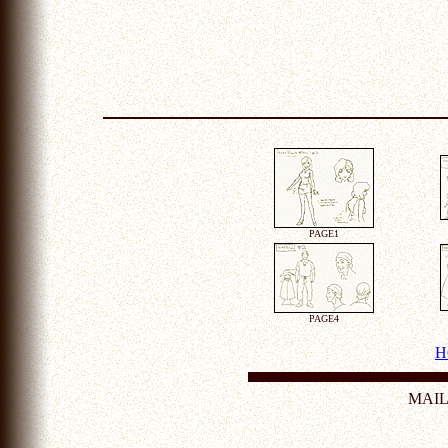
PAGE1
PAGE4
H
MAI