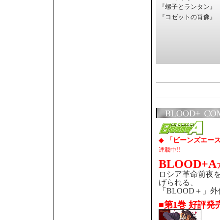
『螺子とランタン』
『コゼットの肖像』
◆
「ビーンズエー
連載中!!
BLOOD+A
ロシア革命前夜
げられる、
「BLOOD＋」
■第1巻 好評発売