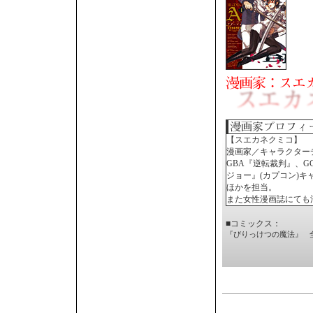
【スエカネクミコ】
漫画家／キャラクター
GBA『逆転裁判』、G
ジョー』(カプコン)キ
ほかを担当。
また女性漫画誌にても
■コミックス：
『びりっけつの魔法』