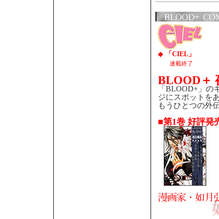
◆
「CIEL」
連載終了
BLOOD＋
「BLOOD+」
ジにスポットを
もうひとつの外
■第1巻 好評発売