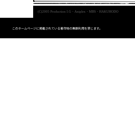
(C)2005 Production I.G・Aniplex・MBS・HAKUHODO
このホームページに掲載されている著作物の無断利用を禁じます。