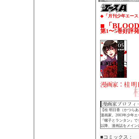
◆
「月刊少年エース
■「BLOO
第1〜5巻好評発
【桂 明日香（かつら
漫画家。2003年少年
『螺子とランタン』で
以降、漫画誌をメイン
■コミックス：