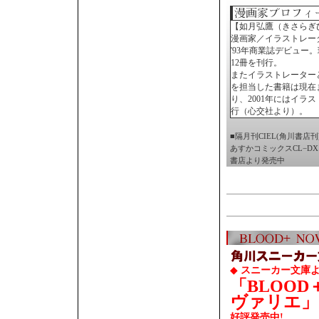
【如月弘鷹（きさらぎ
漫画家／イラストレー
'93年商業誌デビュー
12冊を刊行。
またイラストレーター
を担当した書籍は現在
り、2001年にはイラス
行（心交社より）。
■隔月刊CIEL(角川書店
あすかコミックスCL−D
書店より発売中
◆
スニーカー文庫よ
「BLOOD
ヴァリエ」
好評発売中!