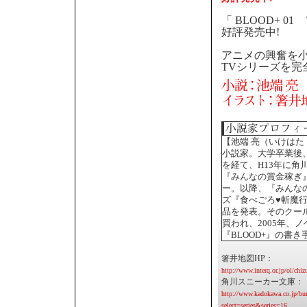
「 BLOOD+ 0
好評発売中!
アニメの興奮を小
TVシリーズを完
【池端 亮（いけはた
小説家。大学卒業後
を経て、H13年に角
『みんなの賞金稼ぎ
ー。以降、『みんな
ズ『食べごろ♥斬魔
品を発表。そのクー
買われ、2005年、
『BLOOD+』の書
箸井地図HP：
http://www.interq.or.jp/ol/chiz
角川スニーカー文庫：
http://www.kadokawa.co.jp/bu
select=series&series=16