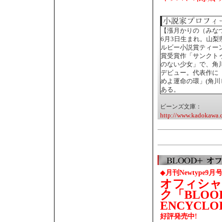
【漲月かりの（みな
6月3日生まれ。山梨
ルビー小説賞ティー
賞受賞作「サンクト
のない少女」で、角
デビュー。代表作に
めよ運命の環」(角川
ある。
ビーンズ文庫：
http://www.kadokawa.c
◆
月刊Newtype9月
オフィシャ
ク「BLOO
ENCYCLO
好評発売中!