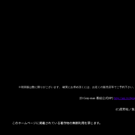
※初回版は数に限りがございます。 確実にお求め頂くには、お近くの販売店等でご予約下さい
[D.Gray-man 番組公式HP]
http://ani.tv/dgr
(C)星野桂
このホームページに掲載されている著作物の無断利用を禁じます。