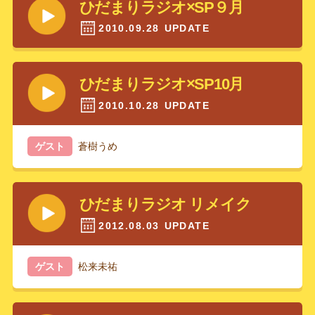
ひだまりラジオ×SP９月
2010.09.28
ひだまりラジオ×SP10月
2010.10.28
蒼樹うめ
ひだまりラジオ リメイク
2012.08.03
松来未祐