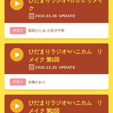
ひだまりラジオ×☆☆☆ リメイ
ク
2014.03.28
原田ひとみ,小見川千明
ひだまりラジオ×ハニカム リ
メイク 第1回
2016.12.23
水橋かおり
ひだまりラジオ×ハニカム リ
メイク 第2回