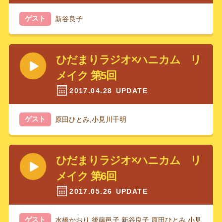
新谷良子
ひだまりラジオ×ハニカム リ
メイク 第5回
2017.04.28
原田ひとみ,小見川千明
ひだまりラジオ×ハニカム リ
メイク 第6回
2017.05.26
水橋かおり,後藤邑子,新谷良子,原田ひとみ,小見