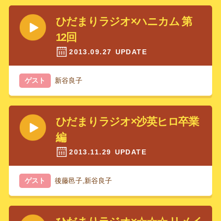
ひだまりラジオ×ハニカム 第
12回
2013.09.27
新谷良子
ひだまりラジオ×沙英ヒロ卒業
編
2013.11.29
後藤邑子,新谷良子