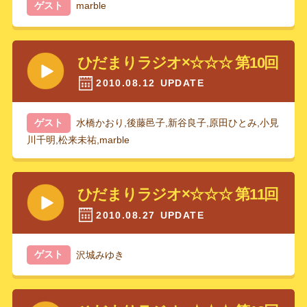
marble
ひだまりラジオ×☆☆☆ 第10回
2010.08.12
水橋かおり,後藤邑子,新谷良子,原田ひとみ,小見
川千明,松来未祐,marble
ひだまりラジオ×☆☆☆ 第11回
2010.08.27
沢城みゆき