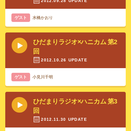
2012.09.28
水橋かおり
ひだまりラジオ×ハニカム 第2
回
2012.10.26
小見川千明
ひだまりラジオ×ハニカム 第3
回
2012.11.30