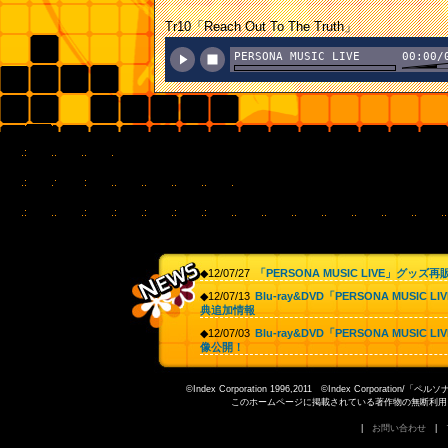
Destruction」
Tr10「Reach Out To The Truth」
PERSONA MUSIC LIVE
00:00/
BAND / #10「Reach Out
To The Truth」
◆12/07/27
「PERSONA MUSIC LIVE」グッズ
◆12/07/13
Blu-ray&DVD「PERSONA MUSIC 
典追加情報
◆12/07/03
Blu-ray&DVD「PERSONA MUSIC 
像公開！
◆12/06/20
「アニジェネ」チケット一般発売情報
©Index Corporation 1996,2011 ©Index Corp
◆12/06/20
Blu-ray&DVD「PERSONA MUSIC 
このホームページに掲載されている著作物の無断利用を禁じます。Unautho
典決定！
|
お問い合わせ
|
◆12/06/09
「PERSONA4 MUSIC BAND」ライ