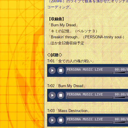
（2009年）のライブで観客を沸かせたオリジ
コーディング。
【収録曲】
「Burn My Dread」
「キミの記憶」（ペルソナ３）
「Breakin' through」（PERSONA-trinity soul-）
...ほか全12曲収録予定
◇試聴◇
Tr01「全ての人の魂の戦い」
PERSONA MUSIC LIVE
00:00/
BAND / #01「全ての人の魂の
戦い」
Tr02「Burn My Dread」
PERSONA MUSIC LIVE
00:00/
BAND / #02「Burn My
Dread」
Tr03「Mass Destruction」
PERSONA MUSIC LIVE
00:00/
BAND / #03「Mass