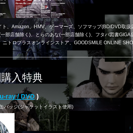
メイト、Amazon、HMV、ゲーマーズ、ソフマップ(BD/DVD取
ORD(一部店舗除く)、とらのあな(一部店舗除く)、フタバ図書GIG
堂、ニトロプラスオンラインストア、GOODSMILE ONLINE SHO
別購入特典
u-ray / DVD
)
缶バッジ(ジャケットイラスト使用)