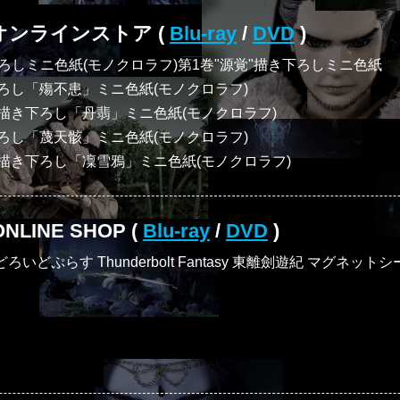
ンラインストア (
Blu-ray
/
DVD
)
ろしミニ色紙(モノクロラフ)第1巻"源覚"描き下ろしミニ色紙
下ろし「殤不患」ミニ色紙(モノクロラフ)
”描き下ろし「丹翡」ミニ色紙(モノクロラフ)
下ろし「蔑天骸」ミニ色紙(モノクロラフ)
”描き下ろし「凜雪鴉」ミニ色紙(モノクロラフ)
NLINE SHOP (
Blu-ray
/
DVD
)
どぷらす Thunderbolt Fantasy 東離劍遊紀 マグネットシ