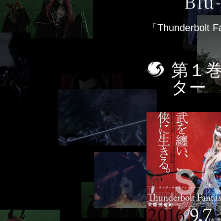
「Thunderbo
第１巻
ター