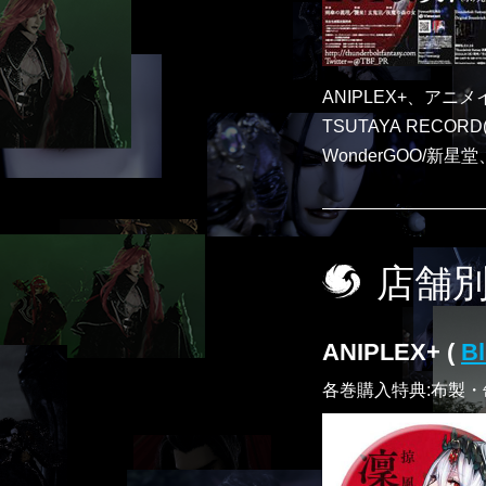
ANIPLEX+、アニ
TSUTAYA REC
WonderGOO/新星
店舗
ANIPLEX+ (
Bl
各巻購入特典:布製・