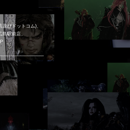
扱店及びドットコム)、
A広島駅前店、
P