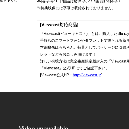
)描き下ろし
本編字幕:1.中国語(繁体字)2.中国語(簡体字)
※特典映像には字幕は収録されておりません。
[Viewcast対応商品]
「Viewcast(ビューキャスト)」とは、購入したBlu-
手持ちのスマートフォンやタブレットで観られる新
本編映像はもちろん、特典としてパッケージに収録
レットなどもお楽しみ頂けます！
詳しい視聴方法は完全生産限定版封入の「Viewcas
「Viewcast」公式HPにてご確認下さい。
[Viewcast公式HP：
http://viewcast.jp
]