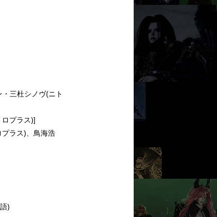
・三杜シノヴ(ニト
ロプラス)]
ロプラス)、鳥海浩
語)