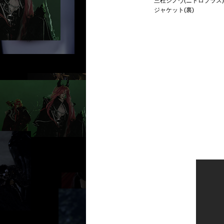
三杜シノヴ(ニトロプラス
ジャケット(裏)