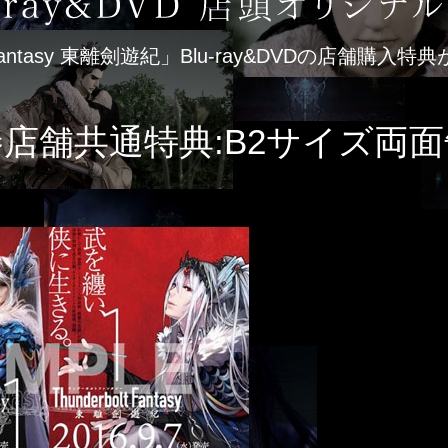
lt Fantasy 東離劍遊紀」Blu-ray&DVDの店舗購
店舗共通特典:B2サイズ両