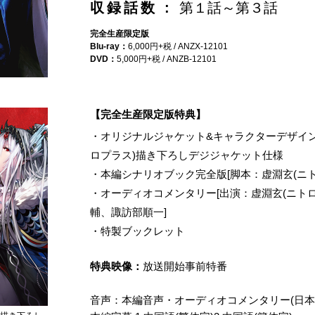
収録話数 :
第１話～第３話
完全生産限定版
Blu-ray：
6,000円+税 / ANZX-12101
DVD：
5,000円+税 / ANZB-12101
【完全生産限定版特典】
・オリジナルジャケット&キャラクターデザイン
ロプラス)描き下ろしデジジャケット仕様
・本編シナリオブック完全版[脚本：虚淵玄(ニト
・オーディオコメンタリー[出演：虚淵玄(ニト
輔、諏訪部順一]
・特製ブックレット
特典映像：
放送開始事前特番
音声：本編音声・オーディオコメンタリー(日本