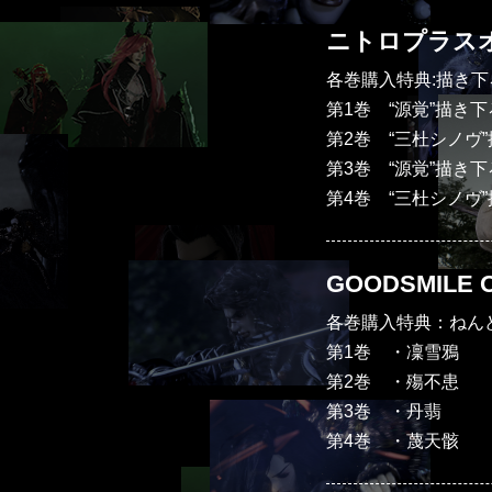
ニトロプラスオ
各巻購入特典:描き下
第1巻 “源覚”描き
第2巻 “三杜シノヴ
第3巻 “源覚”描き
第4巻 “三杜シノヴ
GOODSMILE O
各巻購入特典：ねんどろい
第1巻 ・凜雪鴉
第2巻 ・殤不患
第3巻 ・丹翡
第4巻 ・蔑天骸