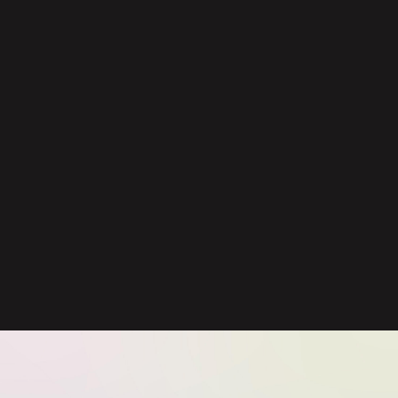
劇場アニメ「青春ブタ野郎はディアフレンドの
夢を見ない」ティザーPV｜2026年10月16日
（金）公開