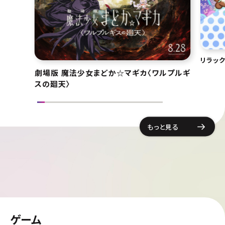
リラッ
劇場版 魔法少女まどか☆マギカ〈ワルプルギ
スの廻天〉
もっと見る
ゲーム