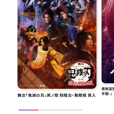
極限選別
学園-」
舞台「鬼滅の刃」其ノ陸 柱稽古・無限城 突入