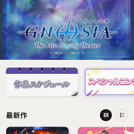
グノーシア ザ・ライブプレイングシアター
花ざかりの君たちへ
舞台
TV放送・2026年7月1日放送開始
動画を再生
動画を再生
PREV
NEXT
最新作