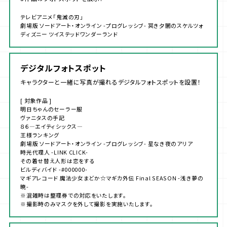
テレビアニメ「鬼滅の刃」
劇場版 ソードアート・オンライン -プログレッシブ- 冥き夕闇のスケルツォ
ディズニー ツイステッドワンダーランド
デジタルフォトスポット
キャラクターと一緒に写真が撮れるデジタルフォトスポットを設置！
[ 対象作品 ]
明日ちゃんのセーラー服
ヴァニタスの手記
８６―エイティシックス―
王様ランキング
劇場版 ソードアート・オンライン -プログレッシブ- 星なき夜のアリア
時光代理人 -LINK CLICK-
その着せ替え人形は恋をする
ビルディバイド -#000000-
マギアレコード 魔法少女まどか☆マギカ外伝 Final SEASON -浅き夢の
暁-
※混雑時は整理券での対応をいたします。
※撮影時のみマスクを外して撮影を実施いたします。