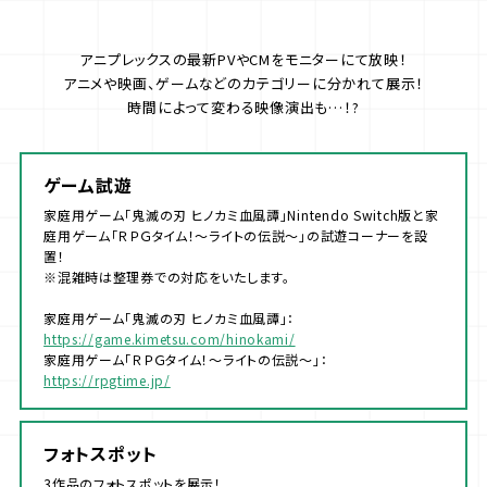
アニプレックスの最新PVやCMをモニターにて放映！
アニメや映画、ゲームなどのカテゴリーに分かれて展示！
時間によって変わる映像演出も…！?
ゲーム試遊
家庭用ゲーム「鬼滅の刃 ヒノカミ血風譚」Nintendo Switch版と家
庭用ゲーム「ＲＰＧタイム！～ライトの伝説～」の試遊コーナーを設
置！
※混雑時は整理券での対応をいたします。
家庭用ゲーム「鬼滅の刃 ヒノカミ血風譚」：
https://game.kimetsu.com/hinokami/
家庭用ゲーム「ＲＰＧタイム！～ライトの伝説～」：
https://rpgtime.jp/
フォトスポット
3作品のフォトスポットを展示！