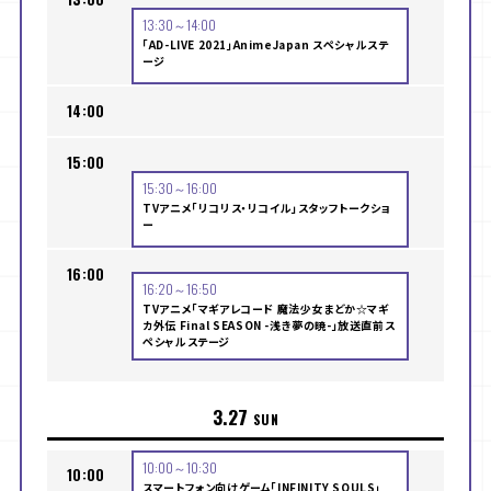
13:30～14:00
「AD-LIVE 2021」AnimeJapan スペシャルステ
ージ
14:00
15:00
15:30～16:00
TVアニメ「リコリス・リコイル」スタッフトークショ
ー
16:00
16:20～16:50
TVアニメ「マギアレコード 魔法少女まどか☆マギ
カ外伝 Final SEASON -浅き夢の暁-」放送直前ス
ペシャルステージ
3.27
SUN
10:00～10:30
10:00
スマートフォン向けゲーム「INFINITY SOULS」