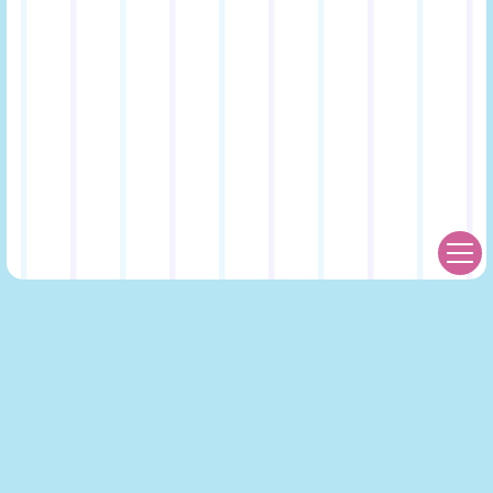
グッズの販売状況はこちら
事後通販はこちら
2023/12/31（日）18:00-2024/1/21（日）23:59