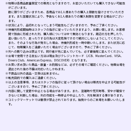
※物販は各商品数量限定での販売となりますので、お並びいただいても購入できない可能性
がございます。
数に限りがございますため、各商品でお1人様あたりの購入上限数を設けさせていただき
ます。また混雑状況により、予告なくお1人様あたりの購入制限を変更する場合がござい
ます。
※状況により、品切れとなってしまう可能性もございますので、予めご了承ください。
※待機列形成開始時はスタッフの指示に従っていただきますよう、お願い致します。お客様
間で独自に形成された列、購入順については全て無効となります。周辺の方を押したり、
追い抜いたり、走ったりする行為は大変危険ですので絶対にしないようにしてください。
また、そのような行為が発生した場合、待機列形成を一時中断いたします。また状況に応
じて、物販購入をご遠慮いただく場合がございますので、予めご了承ください。
※列への割り込みは禁止です。同行者が先に並んでいても、必ず最後尾に並んでください。
※会場で使用できる支払い方法は現金及びクレジットカード（JCB、MasterCard、VISA、
Diners Club、American Express、DISCOVER）となります。
※お買い求め頂いた商品・数量・お釣銭などは、必ずその場でご確認ください。物販会場を
退出された後の不備は対応いたしかねます。
※不良品以外の返品・交換は出来ません。
※転売目的での購入はご遠慮ください。
※以上の注意事項、またはスタッフの指示に従って頂けない場合は販売を中止する可能性が
ございますので、予めご了承ください。
※内容に関して変更や中止となる場合があります。また、混雑時や荒天時等、安全が確保で
きないと判断した場合、列の作成を一時停止や中止したり、列を解消する事があります。
※コミックマーケットでは徹夜が禁止されております。始発からのご来場をお願いいたしま
す。