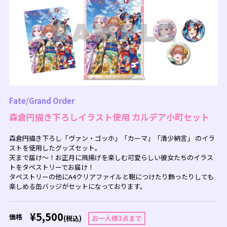
Fate/Grand Order
森倉円描き下ろしイラスト使用 カルデア小町セット
森倉円描き下ろし「ヴァン・ゴッホ」「カーマ」「清少納言」 のイラ
ストを使用したグッズセット。
天まで届け～！お正月に凧揚げを楽しむ可愛らしい彼女たちのイラス
トをタペストリーでお届け！
タペストリーの他にA4クリアファイルと鞄につけたり飾ったりしても
楽しめる缶バッジがセットになっております。
¥5,500
価格
(税込)
お一人様3点まで