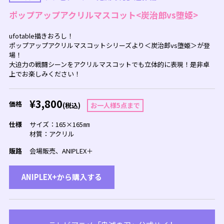
ポップアップアクリルマスコット<炭治郎vs堕姫>
ufotable描きおろし！
ポップアップアクリルマスコットシリーズより＜炭治郎vs堕姫＞が登
場！
大迫力の戦闘シーンをアクリルマスコットでも立体的に表現！是非卓
上でお楽しみください！
¥3,800
価格
(税込)
お一人様5点まで
仕様
サイズ：165×165㎜
材質：アクリル
販路
会場販売、ANIPLEX＋
ANIPLEX+から購入する