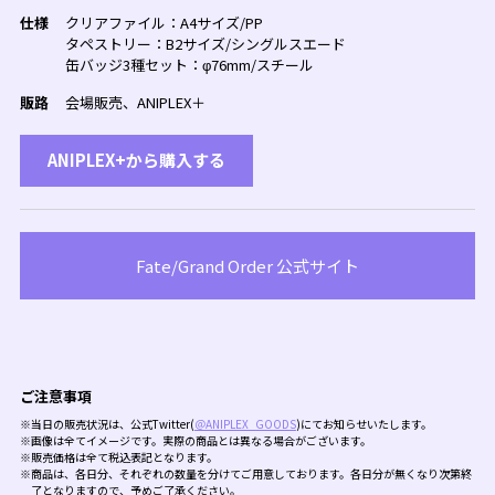
仕様
クリアファイル：A4サイズ/PP
タペストリー：B2サイズ/シングルスエード
缶バッジ3種セット：φ76mm/スチール
販路
会場販売、ANIPLEX＋
ANIPLEX+から購入する
Fate/Grand Order 公式サイト
ご注意事項
※当日の販売状況は、公式Twitter(
＠ANIPLEX_GOODS
)にてお知らせいたします。
※画像は全てイメージです。実際の商品とは異なる場合がございます。
※販売価格は全て税込表記となります。
※商品は、各日分、それぞれの数量を分けてご用意しております。各日分が無くなり次第終
了となりますので、予めご了承ください。