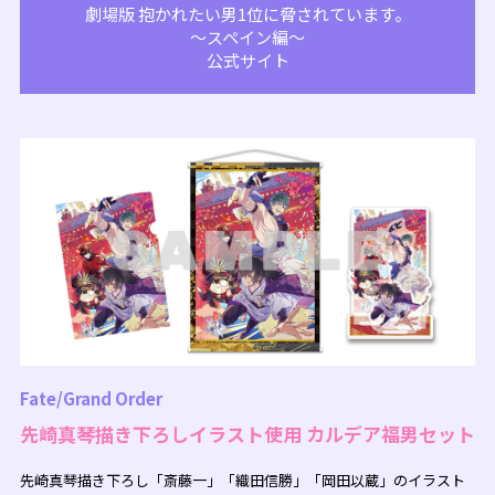
劇場版 抱かれたい男1位に脅されています。
～スペイン編～
公式サイト
Fate/Grand Order
先崎真琴描き下ろしイラスト使用 カルデア福男セット
先崎真琴描き下ろし「斎藤一」「織田信勝」「岡田以蔵」のイラスト