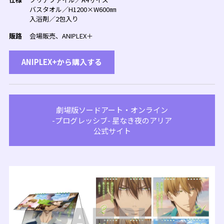
バスタオル／H1200×W600㎜
入浴剤／2包入り
販路
会場販売、ANIPLEX＋
ANIPLEX+から購入する
劇場版ソードアート・オンライン
-プログレッシブ- 星なき夜のアリア
公式サイト