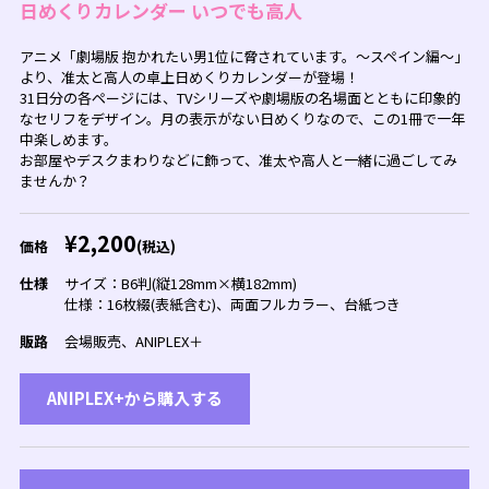
日めくりカレンダー いつでも高人
アニメ「劇場版 抱かれたい男1位に脅されています。～スペイン編～」
より、准太と高人の卓上日めくりカレンダーが登場！
31日分の各ページには、TVシリーズや劇場版の名場面とともに印象的
なセリフをデザイン。月の表示がない日めくりなので、この1冊で一年
中楽しめます。
お部屋やデスクまわりなどに飾って、准太や高人と一緒に過ごしてみ
ませんか？
¥2,200
価格
(税込)
仕様
サイズ：B6判(縦128mm×横182mm)
仕様：16枚綴(表紙含む)、両面フルカラー、台紙つき
販路
会場販売、ANIPLEX＋
ANIPLEX+から購入する