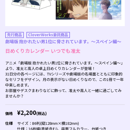
先行商品
CloverWorks委託商品
劇場版 抱かれたい男1位に脅されています。～スペイン編～
日めくりカレンダー いつでも准太
アニメ「劇場版 抱かれたい男1位に脅されています。～スペイン編～」
より、准太と高人の卓上日めくりカレンダーが登場！
31日分の各ページには、TVシリーズや劇場版の名場面とともに印象的
なセリフをデザイン。月の表示がない日めくりなので、この1冊で一年
中楽しめます。
お部屋やデスクまわりなどに飾って、准太や高人と一緒に過ごしてみ
ませんか？
¥2,200
価格
(税込)
仕様
サイズ：B6判(縦128mm×横182mm)
仕様：16枚綴(表紙含む)、両面フルカラー、台紙つき