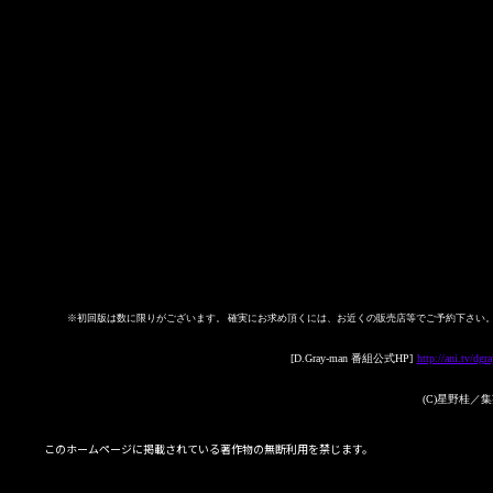
※初回版は数に限りがございます。 確実にお求め頂くには、お近くの販売店等でご予約下さい
[D.Gray-man 番組公式HP]
http://ani.tv/dgr
(C)星野桂
このホームページに掲載されている著作物の無断利用を禁じます。