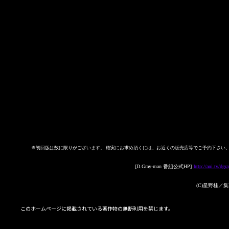
※初回版は数に限りがございます。 確実にお求め頂くには、お近くの販売店等でご予約下さい
[D.Gray-man 番組公式HP]
http://ani.tv/dgr
(C)星野桂
このホームページに掲載されている著作物の無断利用を禁じます。