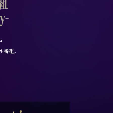
や
ル番組。