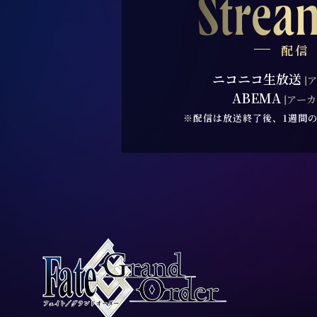
Strea
配信
ニコニコ生放送
[
ABEMA
[アー
※配信は放送終了後、1週間