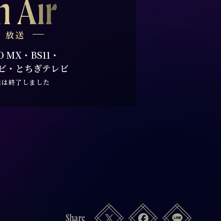
n Air
放送
O MX・BS11・
ビ・とちぎテレビ
送は終了しました
Share