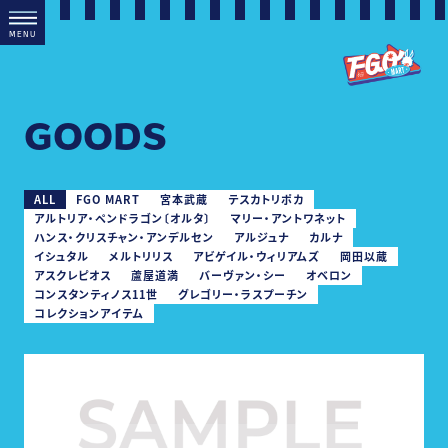
M
E
N
U
GOODS
チケット価格
ALL
FGO MART
宮本武蔵
テスカトリポカ
アルトリア・ペンドラゴン〔オルタ〕
マリー・アントワネット
ハンス・クリスチャン・アンデルセン
アルジュナ
カルナ
グッズ付きチケット 1,000円
イシュタル
メルトリリス
アビゲイル・ウィリアムズ
岡田以蔵
アスクレピオス
蘆屋道満
バーヴァン・シー
オベロン
コンスタンティノス11世
グレゴリー・ラスプーチン
コレクションアイテム