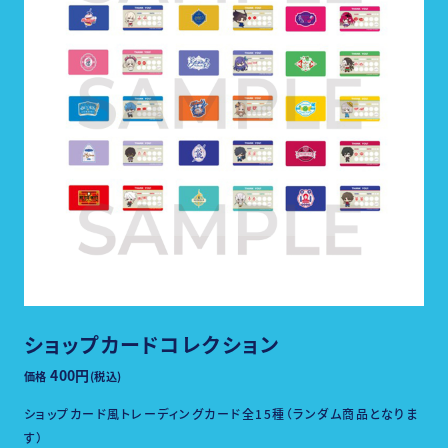
・描き下ろしイラスト クリアカード（ランダム全５種）
・チケット風カード
・宮本武蔵・テスカトリポカショップロゴ ステッカーセット
入場チケット 700円
ショップカードコレクション
400円
価格
(税込)
購入方法
ショップカード風トレーディングカード全15種（ランダム商品となりま
ローソンチケット（Ｌコード34231）
す）
店頭購入：ローソン・ミニストップ店内Loppi