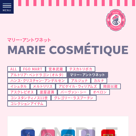
M
E
N
U
マリー・アントワネット
MARIE COSMÉTIQUE
チケット価格
ALL
FGO MART
宮本武蔵
テスカトリポカ
アルトリア・ペンドラゴン〔オルタ〕
マリー・アントワネット
グッズ付きチケット 1,000円
ハンス・クリスチャン・アンデルセン
アルジュナ
カルナ
イシュタル
メルトリリス
アビゲイル・ウィリアムズ
岡田以蔵
アスクレピオス
蘆屋道満
バーヴァン・シー
オベロン
コンスタンティノス11世
グレゴリー・ラスプーチン
コレクションアイテム