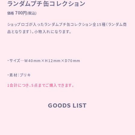
ランダムプチ缶コレクション
チケットを購入する
インターネット予約：
700円
価格
(税込)
ショップロゴが入ったランダムプチ缶コレクション全15種（ランダム商
一般発売
品となります）。小物入れになります。
販売期間：
3月24日(日)16：00～5月6日(祝・月)16：30
※一般発売はインターネット予約及びローソン、ミニストップLoppi
での販売となります。
※グッズ付きチケットのグッズセットは以下を予定しております。
・サイズ…W40mm×H12mm×D70mm
「描き下ろしイラスト クリアカード（ランダム全５種）」
「チケット風カード」
「宮本武蔵・テスカトリポカショップロゴ ステッカーセット」
・素材：ブリキ
※グッズ付きチケットは数量限定。無くなり次第終了とさせていただ
きます。
1会計につき、5点までご購入できます。
※グッズセットはグッズ単体での販売予定はございません。
※グッズセットのお引き換えは、「引換券」と交換で会期中、展覧会場
のみとなります。
※引換券滅失の場合はグッズの引換はいたしかねます。
※グッズ付きチケットをお持ちの方にのみグッズをお渡しいたします。
GOODS LIST
チケットをお持ちでない未就学児や「各種松屋カード（ポイントカ
ードを除く）または障がい者手帳」でご入場された方および介助者
へのグッズのお渡しはありません。
※グッズ付きチケットのグッズは、ご購入されたチケットの枚数分を
会場にてお渡しいたします。