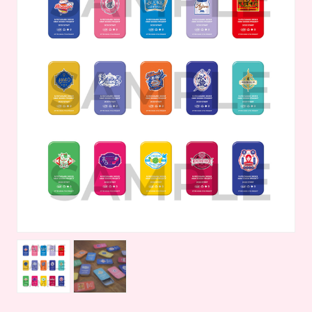
・描き下ろしイラスト クリアカード（ランダム全５種）
・チケット風カード
・宮本武蔵・テスカトリポカショップロゴ ステッカーセット
入場チケット 700円
購入方法
ローソンチケット（Ｌコード34231）
店頭購入：ローソン・ミニストップ店内Loppi