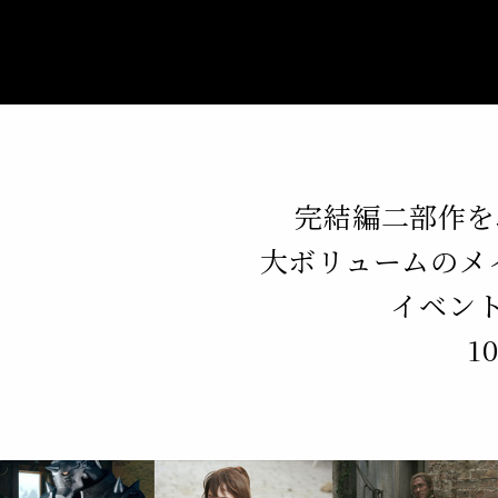
完結編二部作を
大ボリュームのメイ
イベン
1