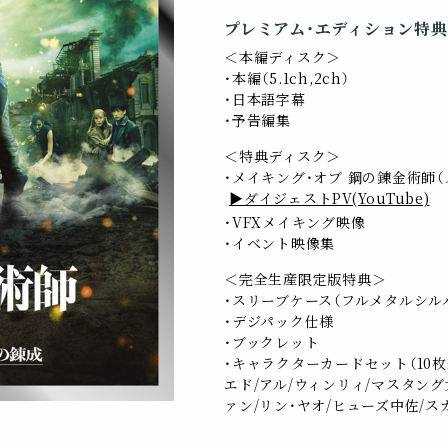
プレミアム・エディション特典
＜本編ディスク＞
・本編（5.1ch,2ch）
・日本語字幕
・予告編集
＜特典ディスク＞
・メイキング・オブ 鋼の錬金術師
▶ダイジェストPV(YouTube)
・VFXメイキング映像
・イベント映像集
＜完全生産限定版特典＞
・スリーブケース（フルメタルシル
・デジパック仕様
・ブックレット
・キャラクターカードセット（10枚
エド/アル/ウィンリィ/マスタング
ァン/リン・ヤオ/ヒューズ中佐/ス