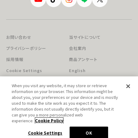
お問い合わせ
当サイトについて
プライバシーポリシー
会社案内
採用情報
商品アンケート
Cookie Settings
English
When you visit any website, it may store or retrieve
information on your browser. This information might be
about you, your preferences or your device and is mostly
used to make the site work as you expect it to. The
information does not usually directly identify you, but it
can give you a more personalized web
このホームページに掲載されている著作物の無断利用を禁じます。
experience.
Cookie Policy
© Aniplex Inc. All rights reserved.
Cookie Settings
OK