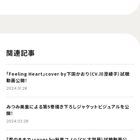
関連記事
「Feeling Heart」cover by下田かおり（CV.川澄綾子）試聴
動画公開！
2024.01.28
みつみ美里による第5巻描き下ろしジャケットビジュアルを公
開！
2024.03.28
「君のままで」cover by秋里コノハ（CV.古賀葵）試聴動画公