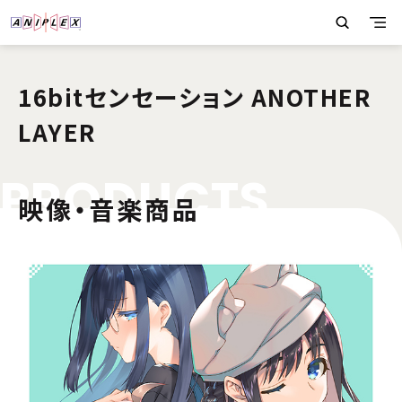
16bitセンセーション ANOTHER
LAYER
P
R
O
D
U
C
T
S
映像・音楽商品