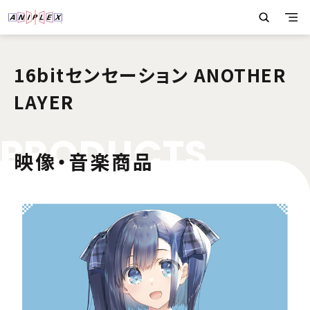
16bitセンセーション ANOTHER
LAYER
P
R
O
D
U
C
T
S
映像・音楽商品