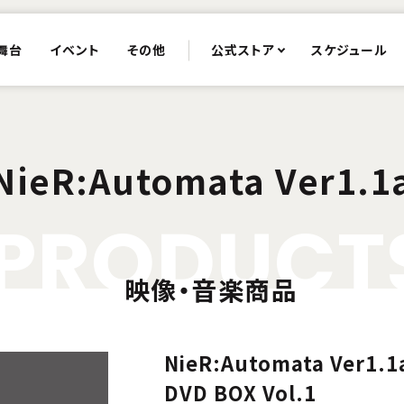
舞台
イベント
その他
公式ストア
スケジュール
NieR:Automata Ver1.1
P
R
O
D
U
C
T
映像・音楽商品
NieR:Automata Ver1.1a
DVD BOX Vol.1