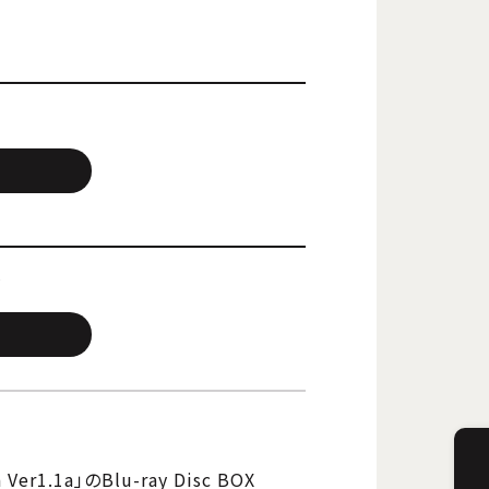
)
er1.1a」のBlu-ray Disc BOX