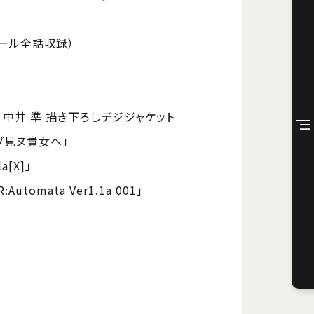
1クール全話収録）
中井 準 描き下ろしデジジャケット
ダ見ヌ貴女ヘ」
a[X]」
utomata Ver1.1a 001」