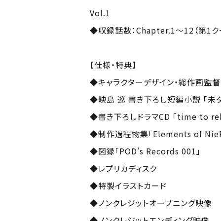
Vol.1
◆収録話数：Chapter.1～12（第
【仕様・特典】
◆キャラクターデザイン・総作画監督 
◆映島 巡 書き下ろし短編小説 「未
◆書き下ろしドラマCD 「time to rel
◆制作過程物集「Elements of NieR:A
◆図録「POD’s Records 001」
◆レプリカディスク
◆特製イラストカード
◆ノンクレジットオープニング映像
◆ノンクレジットエンディング映像