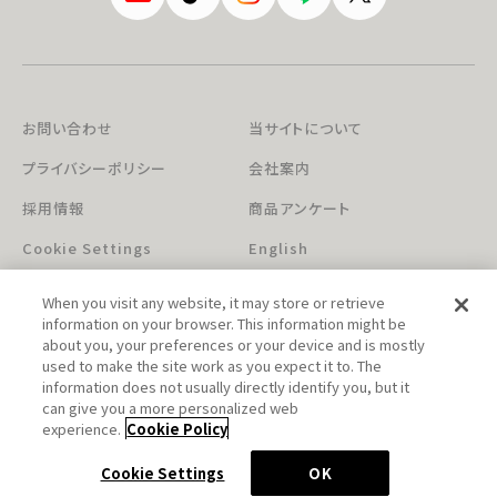
お問い合わせ
当サイトについて
プライバシーポリシー
会社案内
採用情報
商品アンケート
Cookie Settings
English
When you visit any website, it may store or retrieve
information on your browser. This information might be
about you, your preferences or your device and is mostly
used to make the site work as you expect it to. The
information does not usually directly identify you, but it
can give you a more personalized web
このホームページに掲載されている著作物の無断利用を禁じます。
experience.
Cookie Policy
© Aniplex Inc. All rights reserved.
Cookie Settings
OK