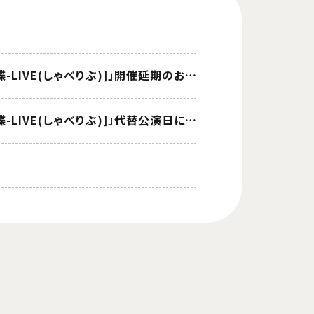
「AD-LIVE 2023」Blu-ray&DVD発売記念イベント「AD-LIVE トークセッション [喋-LIVE(しゃべりぶ)]」開催延期のお知らせ
「AD-LIVE 2023」Blu-ray&DVD発売記念イベント「AD-LIVE トークセッション [喋-LIVE(しゃべりぶ)]」代替公演日について