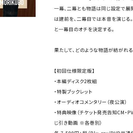
一幕、二幕とも物語は同じ設定で展
は建前を、二幕目では本音を演じる。
と一幕目のオチを決定する。
果たして、どのような物語が紡がれる
【初回仕様限定版】
・本編ディスク2枚組
・特製ブックレット
・オーディオコメンタリー（夜公演）
・特典映像（チケット発売告知CM・P
じ引き動画 ※各巻別）
各 7,500円+税（Blu-ray/DVD共