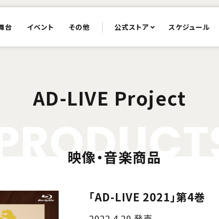
舞台
イベント
その他
公式ストア
スケジュール
AD-LIVE Project
P
R
O
D
U
C
T
映像・音楽商品
「AD-LIVE 2021」第4巻
2022.4.20 発売