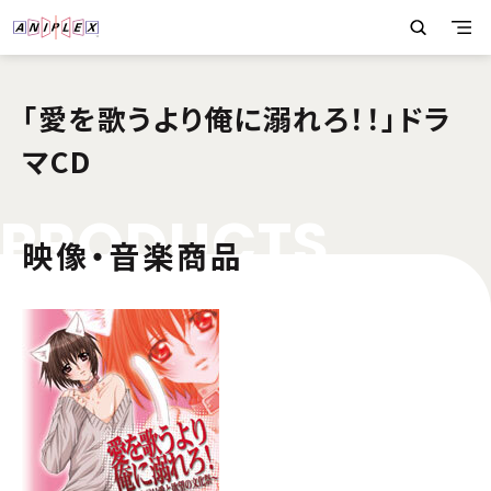
「愛を歌うより俺に溺れろ！！」ドラ
マCD
P
R
O
D
U
C
T
S
映像・音楽商品