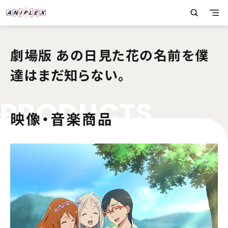
劇場版 あの日見た花の名前を僕
達はまだ知らない。
P
R
O
D
U
C
T
S
映像・音楽商品