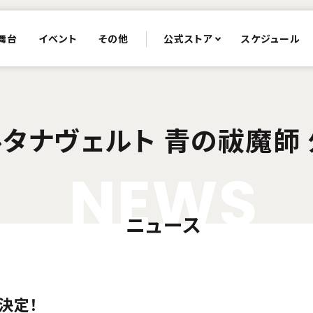
舞台
イベント
その他
公式ストア
スケジュール
タナヴェルト 青の祓魔師
N
E
W
S
ニュース
展決定！