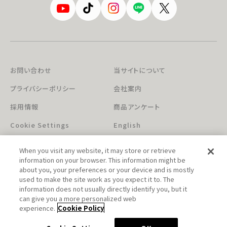
お問い合わせ
当サイトについて
プライバシーポリシー
会社案内
採用情報
商品アンケート
Cookie Settings
English
When you visit any website, it may store or retrieve
information on your browser. This information might be
about you, your preferences or your device and is mostly
used to make the site work as you expect it to. The
information does not usually directly identify you, but it
can give you a more personalized web
このホームページに掲載されている著作物の無断利用を禁じます。
experience.
Cookie Policy
© Aniplex Inc. All rights reserved.