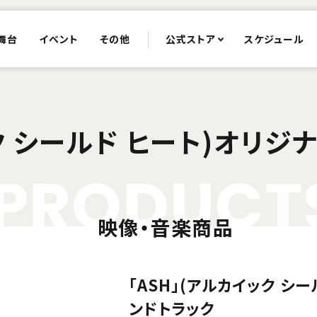
舞台
イベント
その他
公式ストア
スケジュール
ック シールド ヒート)オリジ
P
R
O
D
U
C
T
映像・音楽商品
「ASH」(アルカイック シ
ンドトラック