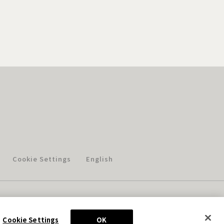
Cookie Settings
English
このホームページに掲載されている著作物の無断利用を禁じます。
© Aniplex Inc. All rights reserved.
Cookie Settings
OK